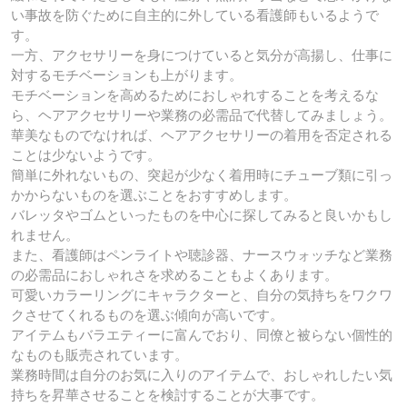
い事故を防ぐために自主的に外している看護師もいるようで
す。
一方、アクセサリーを身につけていると気分が高揚し、仕事に
対するモチベーションも上がります。
モチベーションを高めるためにおしゃれすることを考えるな
ら、ヘアアクセサリーや業務の必需品で代替してみましょう。
華美なものでなければ、ヘアアクセサリーの着用を否定される
ことは少ないようです。
簡単に外れないもの、突起が少なく着用時にチューブ類に引っ
かからないものを選ぶことをおすすめします。
バレッタやゴムといったものを中心に探してみると良いかもし
れません。
また、看護師はペンライトや聴診器、ナースウォッチなど業務
の必需品におしゃれさを求めることもよくあります。
可愛いカラーリングにキャラクターと、自分の気持ちをワクワ
クさせてくれるものを選ぶ傾向が高いです。
アイテムもバラエティーに富んでおり、同僚と被らない個性的
なものも販売されています。
業務時間は自分のお気に入りのアイテムで、おしゃれしたい気
持ちを昇華させることを検討することが大事です。