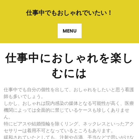
Skip
to
仕事中でもおしゃれでいたい！
content
MENU
仕事中におしゃれを楽し
むには
仕事中でも自分の個性を出して、おしゃれをしたいと思う看護
師も多いでしょう。
しかし、おしゃれは院内感染の媒体となる可能性が高く、医療
機関によっては全面的に禁じているケースも珍しくありませ
ん。
特にピアスや結婚指輪を除くリング、ネックレスといったアク
セサリーは着用不可となっているところもあります。
緩和されていたとしても、注射や点滴、手当などで思いがけな